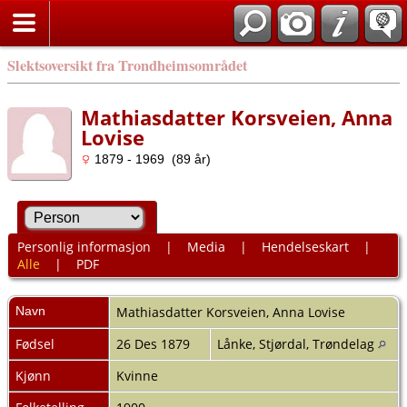
Slektsoversikt fra Trondheimsområdet
Mathiasdatter Korsveien, Anna
Lovise
1879 - 1969 (89 år)
Personlig informasjon
|
Media
|
Hendelseskart
|
Alle
|
PDF
Navn
Mathiasdatter Korsveien
,
Anna Lovise
Fødsel
26 Des 1879
Lånke, Stjørdal, Trøndelag
Kjønn
Kvinne