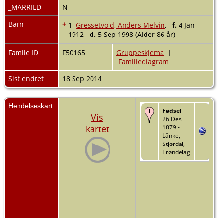
_MARRIED
N
Barn
+
1.
Gressetvold, Anders Melvin
,
f.
4 Jan
1912
d.
5 Sep 1998 (Alder 86 år)
Famile ID
F50165
Gruppeskjema
|
Familiediagram
Sist endret
18 Sep 2014
Hendelseskart
Fødsel
-
Vis
26 Des
kartet
1879 -
Lånke,
Stjørdal,
Trøndelag