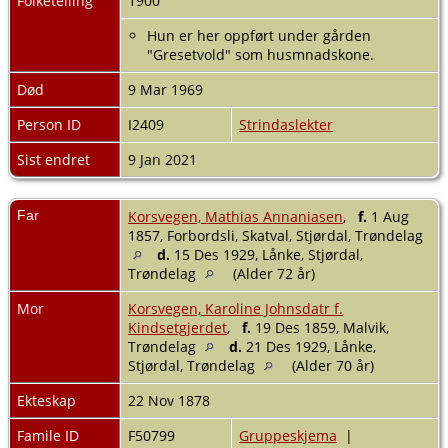
Folketelling
1900
Hun er her oppført under gården
"Gresetvold" som husmnadskone.
Død
9 Mar 1969
Person ID
I2409
Strindaslekter
Sist endret
9 Jan 2021
Far
Korsvegen, Mathias Annaniasen
,
f.
1 Aug
1857, Forbordsli, Skatval, Stjørdal, Trøndelag
d.
15 Des 1929, Lånke, Stjørdal,
Trøndelag
(Alder 72 år)
Mor
Korsvegen, Karoline Johnsdatr f.
Kindsetgjerdet
,
f.
19 Des 1859, Malvik,
Trøndelag
d.
21 Des 1929, Lånke,
Stjørdal, Trøndelag
(Alder 70 år)
Ekteskap
22 Nov 1878
Famile ID
F50799
Gruppeskjema
|