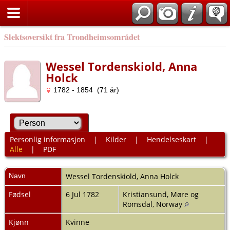
Slektsoversikt fra Trondheimsområdet
Wessel Tordenskiold, Anna
Holck
1782 - 1854 (71 år)
Personlig informasjon
|
Kilder
|
Hendelseskart
|
Alle
|
PDF
Navn
Wessel Tordenskiold
,
Anna Holck
Fødsel
6 Jul 1782
Kristiansund, Møre og
Romsdal, Norway
Kjønn
Kvinne