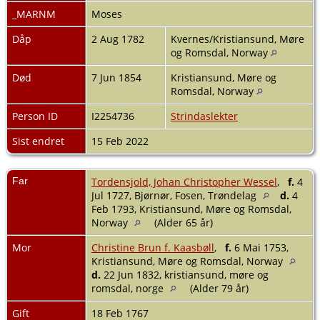
_MARNM
Moses
Dåp
2 Aug 1782
Kvernes/Kristiansund, Møre
og Romsdal, Norway
Død
7 Jun 1854
Kristiansund, Møre og
Romsdal, Norway
Person ID
I2254736
Strindaslekter
Sist endret
15 Feb 2022
Far
Tordensjold, Johan Christopher Wessel
,
f.
4
Jul 1727, Bjørnør, Fosen, Trøndelag
d.
4
Feb 1793, Kristiansund, Møre og Romsdal,
Norway
(Alder 65 år)
Mor
Christine Brun f. Kaasbøll
,
f.
6 Mai 1753,
Kristiansund, Møre og Romsdal, Norway
d.
22 Jun 1832, kristiansund, møre og
romsdal, norge
(Alder 79 år)
Gift
18 Feb 1767