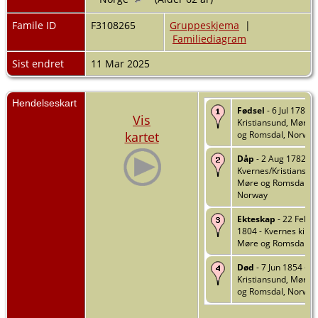
Famile ID
F3108265
Gruppeskjema
|
Familiediagram
Sist endret
11 Mar 2025
Hendelseskart
Fødsel
- 6 Jul 1782 -
Vis
Kristiansund, Møre
kartet
og Romsdal, Norway
Dåp
- 2 Aug 1782 -
Kvernes/Kristiansun
Møre og Romsdal,
Norway
Ekteskap
- 22 Feb
1804 - Kvernes kirke
Møre og Romsdal
Død
- 7 Jun 1854 -
Kristiansund, Møre
og Romsdal, Norway