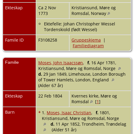
Ekteskap
Ca 2 Nov
Kristiansund, Møre og
1773
Romsdal, Norway
Ektefelle: Johan Christopher Wessel
Tordenskiold (født Wessel)
Famile ID
F3108258
Gruppeskjema
|
Familiediagram
Familie
Moses, John Isaacssøn
,
f.
16 Apr 1781,
Kristiansund, Møre og Romsdal, Norge
d.
29 Jan 1849, Limehouse, London Borough
of Tower Hamlets, London, England
(Alder 67 år)
Ekteskap
22 Feb 1804
Kvernes kirke, Møre og
Romsdal
[
1
]
Barn
+
1.
Moses, Isaac Christian
,
f.
1801,
Kristiansund, Møre og Romsdal, Norge
d.
11 Apr 1852, Trondheim, Trøndelag
(Alder 51 år)