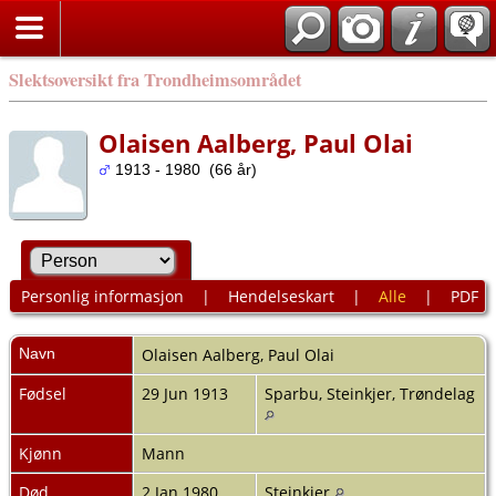
Slektsoversikt fra Trondheimsområdet
Olaisen Aalberg, Paul Olai
1913 - 1980 (66 år)
Personlig informasjon
|
Hendelseskart
|
Alle
|
PDF
Navn
Olaisen Aalberg
,
Paul Olai
Fødsel
29 Jun 1913
Sparbu, Steinkjer, Trøndelag
Kjønn
Mann
Død
2 Jan 1980
Steinkjer