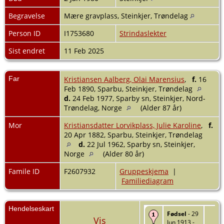
Begravelse
Mære gravplass, Steinkjer, Trøndelag
Person ID
I1753680
Strindaslekter
Sist endret
11 Feb 2025
Far
Kristiansen Aalberg, Olai Marensius
,
f.
16
Feb 1890, Sparbu, Steinkjer, Trøndelag
d.
24 Feb 1977, Sparby sn, Steinkjer, Nord-
Trøndelag, Norge
(Alder 87 år)
Mor
Kristiansdatter Lorvikplass, Julie Karoline
,
f.
20 Apr 1882, Sparbu, Steinkjer, Trøndelag
d.
22 Jul 1962, Sparby sn, Steinkjer,
Norge
(Alder 80 år)
Famile ID
F2607932
Gruppeskjema
|
Familiediagram
Hendelseskart
Fødsel
- 29
Vis
Jun 1913 -