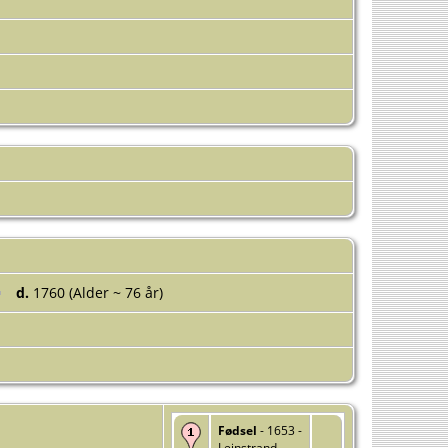
d.
1760 (Alder ~ 76 år)
Fødsel
- 1653 -
Leinstrand,