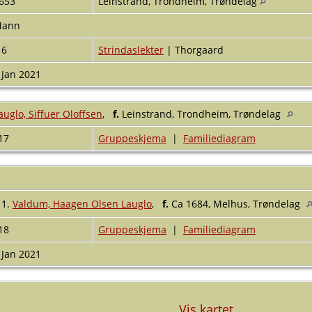
653
Leinstrand, Trondheim, Trøndelag
Mann
16
Strindaslekter
| Thorgaard
 Jan 2021
auglo, Siffuer Oloffsen
,
f.
Leinstrand, Trondheim, Trøndelag
17
Gruppeskjema
|
Familiediagram
1.
Valdum, Haagen Olsen Lauglo
,
f.
Ca 1684, Melhus, Trøndelag
18
Gruppeskjema
|
Familiediagram
 Jan 2021
Vis kartet