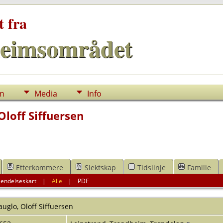
t fra
eimsområdet
nn
Media
Info
Oloff Siffuersen
Etterkommere
Slektskap
Tidslinje
Familie
endelseskart
|
Alle
|
PDF
auglo
,
Oloff Siffuersen