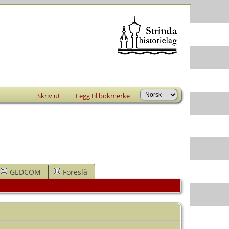
Skriv ut
Legg til bokmerke
GEDCOM
Foreslå