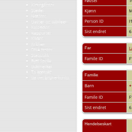
Fødsel
1
Kirkegårder
Steder
Kjønn
Notater
Person ID
I
Datoer og jubileer
Kalender
Sist endret
6
Rapporter
Kilder
Arkiver
Far
L
DNA tester
Statistikk
Famile ID
F
Bytt Språk
Bokmerker
Ta kontakt
Familie
Be om brukerkonto
Barn
+
Famile ID
F
Sist endret
6
Hendelseskart