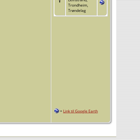
Trondheim,
Trøndelag
=
Link til Google Earth