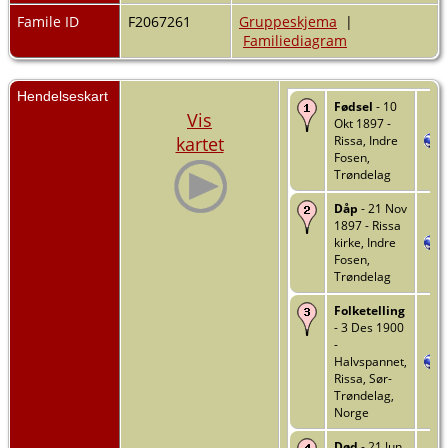
Famile ID
F2067261
Gruppeskjema
|
Familiediagram
Hendelseskart
Fødsel
- 10
Vis
Okt 1897 -
kartet
Rissa, Indre
Fosen,
Trøndelag
Dåp
- 21 Nov
1897 - Rissa
kirke, Indre
Fosen,
Trøndelag
Folketelling
- 3 Des 1900
-
Halvspannet,
Rissa, Sør-
Trøndelag,
Norge
Død
- 21 Jun