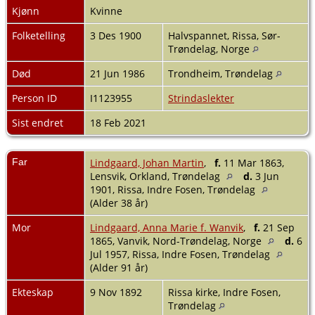
Kjønn
Kvinne
Folketelling
3 Des 1900
Halvspannet, Rissa, Sør-
Trøndelag, Norge
Død
21 Jun 1986
Trondheim, Trøndelag
Person ID
I1123955
Strindaslekter
Sist endret
18 Feb 2021
Far
Lindgaard, Johan Martin
,
f.
11 Mar 1863,
Lensvik, Orkland, Trøndelag
d.
3 Jun
1901, Rissa, Indre Fosen, Trøndelag
(Alder 38 år)
Mor
Lindgaard, Anna Marie f. Wanvik
,
f.
21 Sep
1865, Vanvik, Nord-Trøndelag, Norge
d.
6
Jul 1957, Rissa, Indre Fosen, Trøndelag
(Alder 91 år)
Ekteskap
9 Nov 1892
Rissa kirke, Indre Fosen,
Trøndelag