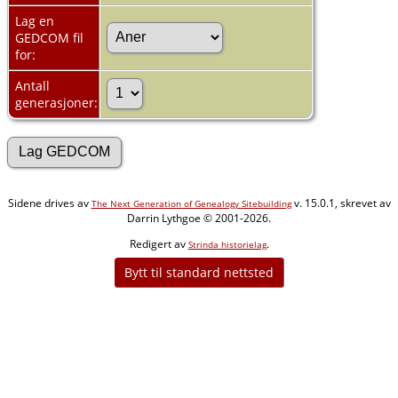
Lag en
GEDCOM fil
for:
Antall
generasjoner:
Sidene drives av
v. 15.0.1, skrevet av
The Next Generation of Genealogy Sitebuilding
Darrin Lythgoe © 2001-2026.
Redigert av
.
Strinda historielag
Bytt til standard nettsted