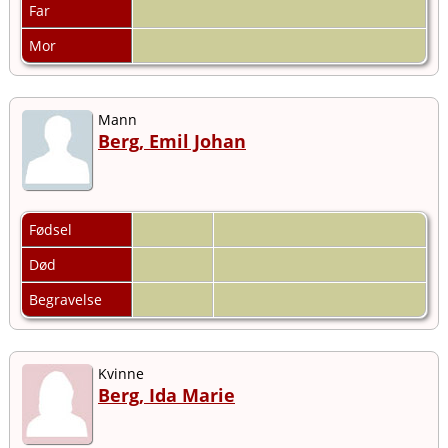
Far
Mor
Mann
Berg, Emil Johan
Fødsel
Død
Begravelse
Kvinne
Berg, Ida Marie