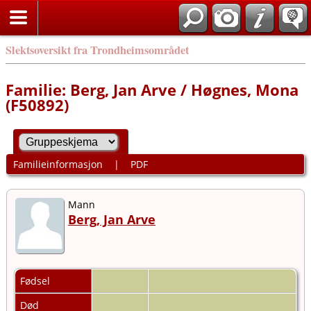
Slektsoversikt fra Trondheimsområdet
Familie: Berg, Jan Arve / Høgnes, Mona
(F50892)
Familieinformasjon
|
PDF
Mann
Berg, Jan Arve
Fødsel
Død