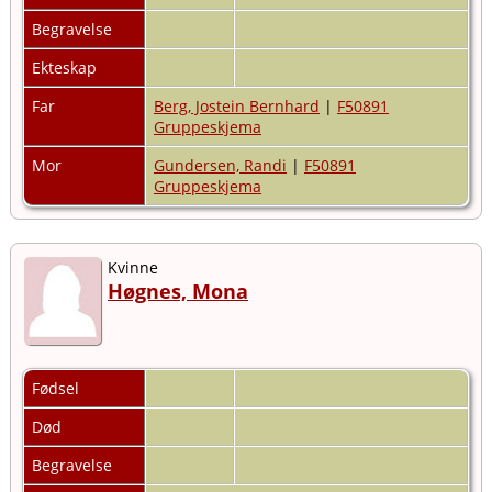
Begravelse
Ekteskap
Far
Berg, Jostein Bernhard
|
F50891
Gruppeskjema
Mor
Gundersen, Randi
|
F50891
Gruppeskjema
Kvinne
Høgnes, Mona
Fødsel
Død
Begravelse