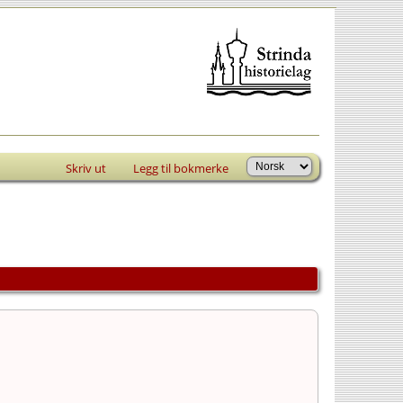
Skriv ut
Legg til bokmerke