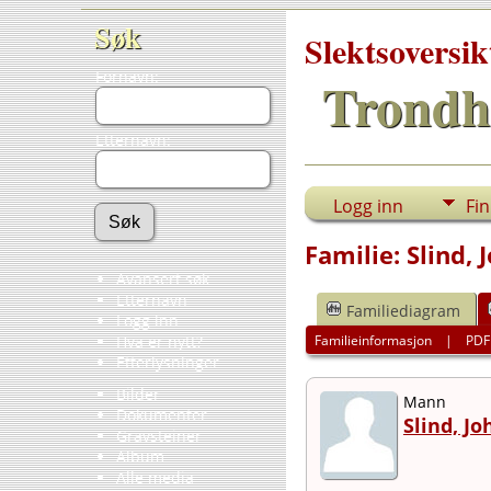
Søk
Slektsoversik
Fornavn:
Trondh
Etternavn:
Logg inn
Fi
Familie: Slind,
Avansert søk
Etternavn
Familiediagram
Logg inn
Familieinformasjon
|
PDF
Hva er nytt?
Etterlysninger
Bilder
Mann
Dokumenter
Slind, Jo
Gravsteiner
Album
Alle media