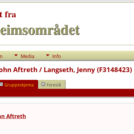
t fra
eimsområdet
nn
Media
Info
 John Aftreth / Langseth, Jenny (F3148423)
Gruppeskjema
Foreslå
hn Aftreth