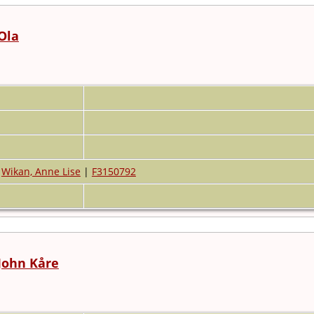
 Ola
Wikan, Anne Lise
|
F3150792
 John Kåre