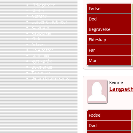
Kirkegårder
Fødsel
Steder
Notater
Død
Datoer og jubileer
Kalender
Begravelse
Rapporter
Kilder
Ekteskap
Arkiver
Far
DNA tester
Statistikk
Mor
Bytt Språk
Bokmerker
Ta kontakt
Be om brukerkonto
Kvinne
Langseth
Fødsel
Død