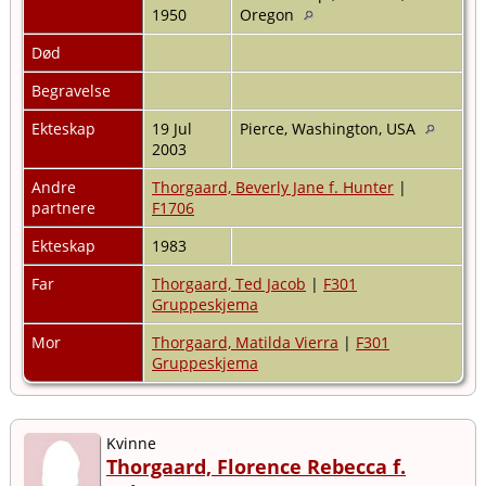
1950
Oregon
Død
Begravelse
Ekteskap
19 Jul
Pierce, Washington, USA
2003
Andre
Thorgaard, Beverly Jane f. Hunter
|
partnere
F1706
Ekteskap
1983
Far
Thorgaard, Ted Jacob
|
F301
Gruppeskjema
Mor
Thorgaard, Matilda Vierra
|
F301
Gruppeskjema
Kvinne
Thorgaard, Florence Rebecca f.