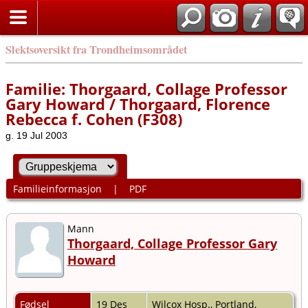
Slektsoversikt fra Trondheimsområdet
Familie: Thorgaard, Collage Professor
Gary Howard / Thorgaard, Florence
Rebecca f. Cohen (F308)
g. 19 Jul 2003
Familieinformasjon
|
PDF
Mann
Thorgaard, Collage Professor Gary
Howard
Fødsel
19 Des
Wilcox Hosp., Portland,