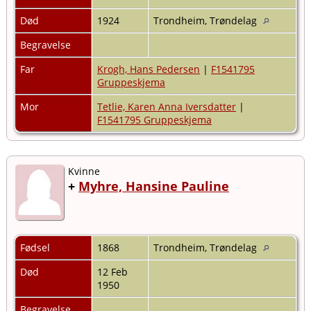
Død
1924
Trondheim, Trøndelag
Begravelse
Far
Krogh, Hans Pedersen
|
F1541795
Gruppeskjema
Mor
Tetlie, Karen Anna Iversdatter
|
F1541795 Gruppeskjema
Kvinne
+
Myhre, Hansine Pauline
Fødsel
1868
Trondheim, Trøndelag
Død
12 Feb
1950
Begravelse