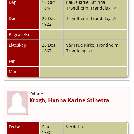
Dåp
16 Okt
Bakke kirke, Strinda,
1844
Trondheim, Trøndelag
Død
29 Des
Trondheim, Trøndelag
1922
Begravelse
Ekteskap
26 Des
Vår Frue Kirke, Trondheim,
1867
Trøndelag
Far
Mor
Kvinne
Krogh, Hanna Karine Stinetta
Fødsel
6 Jul
Verdal
1842