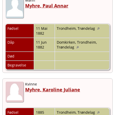
Mann
Myhre, Paul Annar
Fødsel
11 Mai
Trondheim, Trøndelag
1882
Dåp
11 Jun
Domkirken, Trondheim,
1882
Trøndelag
Død
Begravelse
Kvinne
Myhre, Karoline Juliane
Fødsel
1885
Trondheim, Trøndelag