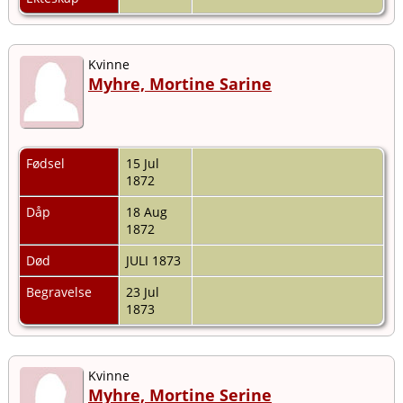
Kvinne
Myhre, Mortine Sarine
Fødsel
15 Jul
1872
Dåp
18 Aug
1872
Død
JULI 1873
Begravelse
23 Jul
1873
Kvinne
Myhre, Mortine Serine