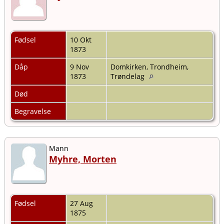
Fødsel
10 Okt
1873
Dåp
9 Nov
Domkirken, Trondheim,
1873
Trøndelag
Død
Begravelse
Mann
Myhre, Morten
Fødsel
27 Aug
1875