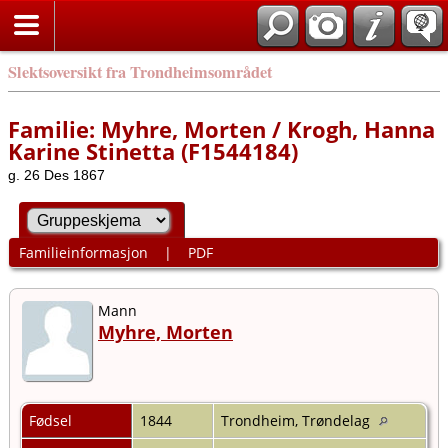
Slektsoversikt fra Trondheimsområdet
Familie: Myhre, Morten / Krogh, Hanna
Karine Stinetta (F1544184)
g. 26 Des 1867
Familieinformasjon
|
PDF
Mann
Myhre, Morten
Fødsel
1844
Trondheim, Trøndelag