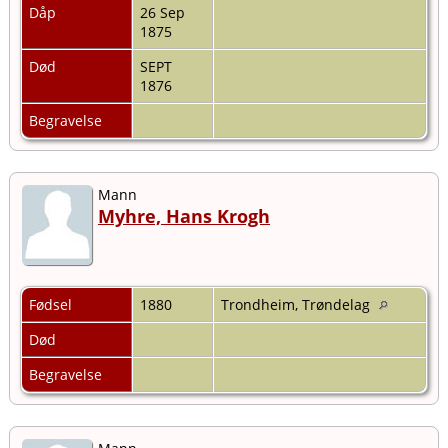
Dåp
26 Sep
1875
Død
SEPT
1876
Begravelse
Mann
Myhre, Hans Krogh
Fødsel
1880
Trondheim, Trøndelag
Død
Begravelse