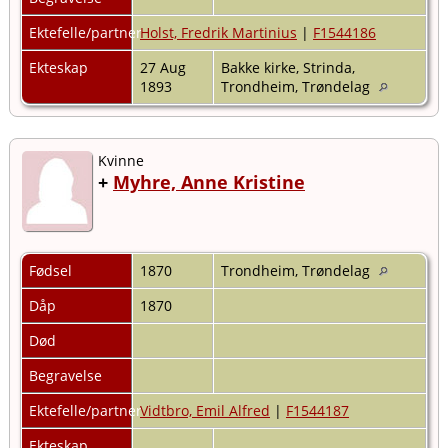
Ektefelle/partner
Holst, Fredrik Martinius
|
F1544186
Ekteskap
27 Aug
Bakke kirke, Strinda,
1893
Trondheim, Trøndelag
Kvinne
+
Myhre, Anne Kristine
Fødsel
1870
Trondheim, Trøndelag
Dåp
1870
Død
Begravelse
Ektefelle/partner
Vidtbro, Emil Alfred
|
F1544187
Ekteskap