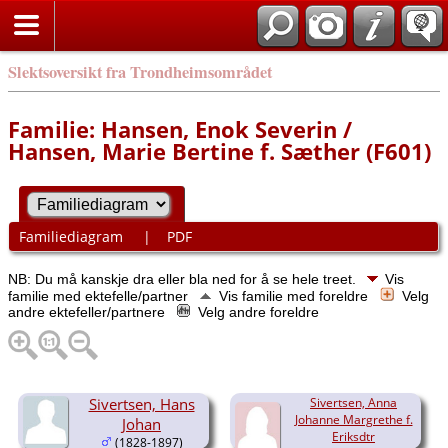
Slektsoversikt fra Trondheimsområdet
Familie: Hansen, Enok Severin /
Hansen, Marie Bertine f. Sæther (F601)
Familiediagram
|
PDF
NB: Du må kanskje dra eller bla ned for å se hele treet.
Vis
familie med ektefelle/partner
Vis familie med foreldre
Velg
andre ektefeller/partnere
Velg andre foreldre
Sivertsen, Hans
Sivertsen, Anna
Johanne Margrethe f.
Johan
Eriksdtr
(1828-1897)