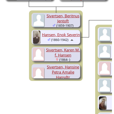
(1832-1873)
Sivertsen, Beritnus
Jentoft
(1859-1907)
Hansen, Enok Severin
(1860-1942)
Sivertsen, Karen M.
f. Hansen
(1864- )
Sivertsen, Hansine
Petra Amalie
Hansdtr
(1866-1885)