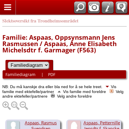
Slektsoversikt fra Trondheimsområdet
Familie: Aspaas, Oppsynsmann Jens
Rasmussen / Aspaas, Anne Elisabeth
Michelsdtr f. Garmager (F563)
Familiediagram
|
PDF
NB: Du må kanskje dra eller bla ned for å se hele treet.
Vis
familie med ektefelle/partner
Vis familie med foreldre
Velg
andre ektefeller/partnere
Velg andre foreldre
Aspaas, Rasmus
Aspaas, Petternille
Svendsen
Jensdtr f. Skancke