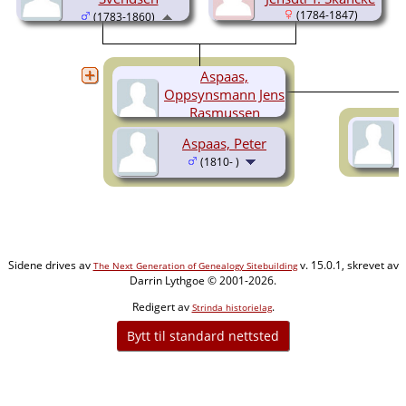
(1784-1847)
(1783-1860)
Aspaas,
Oppsynsmann Jens
Rasmussen
(1804-1882)
Aspaas, Peter
(1810- )
Sidene drives av
v. 15.0.1, skrevet av
The Next Generation of Genealogy Sitebuilding
Darrin Lythgoe © 2001-2026.
Redigert av
.
Strinda historielag
Bytt til standard nettsted