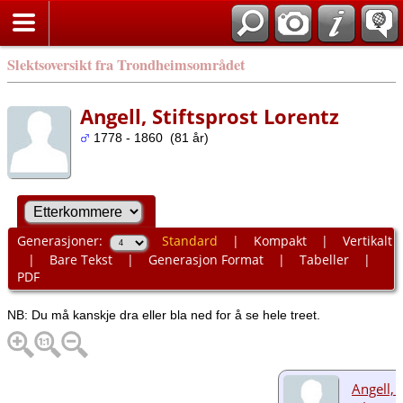
Slektsoversikt fra Trondheimsområdet
Angell, Stiftsprost Lorentz
1778 - 1860 (81 år)
Generasjoner:
Standard
|
Kompakt
|
Vertikalt
|
Bare Tekst
|
Generasjon Format
|
Tabeller
|
PDF
NB: Du må kanskje dra eller bla ned for å se hele treet.
Angell, 