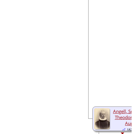
Angell, S
Theodor 
Aug
1824