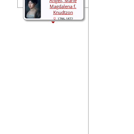
Angell, Marie
Magdalena f.
Knudtzon
1786-1872