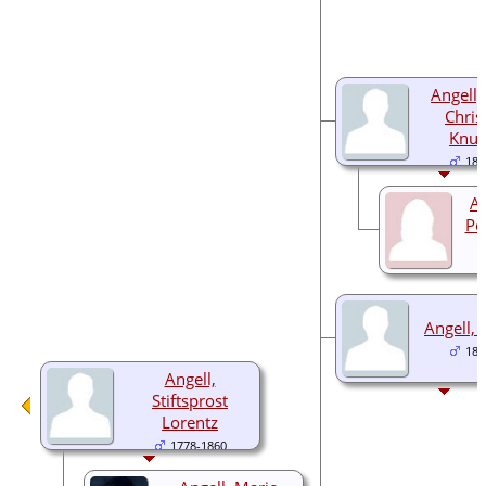
Angell,
Christ
Knud
180
An
Pe
Angell, 
181
Angell,
Stiftsprost
Lorentz
1778-1860