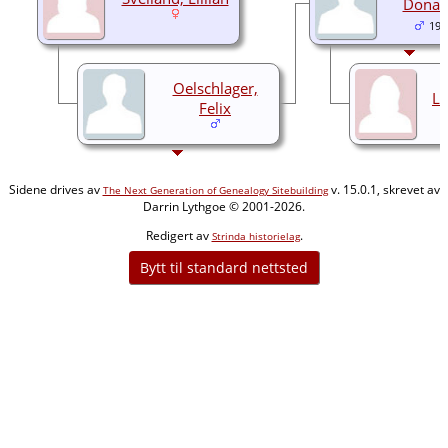
Donald
194
Oelschlager,
La
Felix
Sidene drives av
v. 15.0.1, skrevet av
The Next Generation of Genealogy Sitebuilding
Darrin Lythgoe © 2001-2026.
Redigert av
.
Strinda historielag
Bytt til standard nettsted