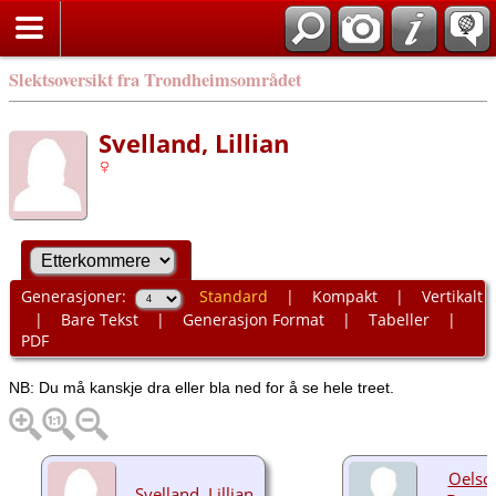
Slektsoversikt fra Trondheimsområdet
Svelland, Lillian
Generasjoner:
Standard
|
Kompakt
|
Vertikalt
|
Bare Tekst
|
Generasjon Format
|
Tabeller
|
PDF
NB: Du må kanskje dra eller bla ned for å se hele treet.
Oelsch
Svelland, Lillian