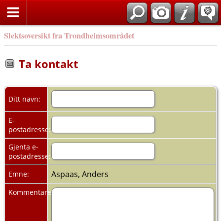
Slektsoversikt fra Trondheimsområdet
Ta kontakt
Ditt navn:
E-
postadresse:
Gjenta e-
postadresse:
Aspaas, Anders
Emne:
Kommentarer: