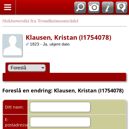
Slektsoversikt fra Trondheimsområdet
Klausen, Kristan (I1754078)
1823 - Ja, ukjent dato
Foreslå en endring: Klausen, Kristan (I1754078)
Ditt navn:
E-
postadresse: