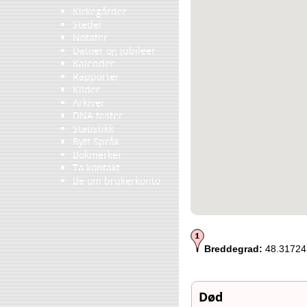
Kirkegårder
Steder
Notater
Datoer og jubileer
Kalender
Rapporter
Kilder
Arkiver
DNA tester
Statistikk
Bytt Språk
Bokmerker
Ta kontakt
Be om brukerkonto
Breddegrad:
48.31724
Død