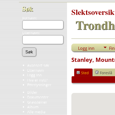
Søk
Slektsoversik
Fornavn:
Trondh
Etternavn:
Logg inn
Fi
Stanley, Mount
Avansert søk
Etternavn
Sted
Foreslå
Logg inn
Hva er nytt?
Etterlysninger
Bilder
Dokumenter
Gravsteiner
Album
Alle media