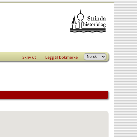
Skriv ut
Legg til bokmerke