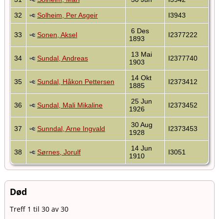
32
Solheim, Per Asgeir
I3943
6 Des
33
Sonen, Aksel
I2377222
1893
13 Mai
34
Sundal, Andreas
I2377740
1903
14 Okt
35
Sundal, Håkon Pettersen
I2373412
1885
25 Jun
36
Sundal, Mali Mikaline
I2373452
1926
30 Aug
37
Sunndal, Arne Ingvald
I2373453
1928
14 Jun
38
Sørnes, Jorulf
I3051
1910
Død
Treff 1 til 30 av 30