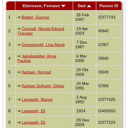
Etternavn, Fornavn
Død
Person ID
26 Feb
1
Betten, Gunnar
I2377743
1997
Conradi, Nicolai Edvard
19 Apr
2
I6940
Theodor
1923
7 Des
3
Gressetvold, Lina Marie
I2367
1987
Jakobsdatter, Anna
6 Mar
4
I3940
Pauline
2005
20 Okt
5
Karlsen, Konrad
I3049
1926
24 Mar
6
Karlsen Solheim, Oskar
I2366
1991
2 Aug
7
Langseth, Bjarne
I2377425
1992
8
Langseth, Eli
1924
I2405563
29 Des
9
Langseth, Eli
I2377224
2009