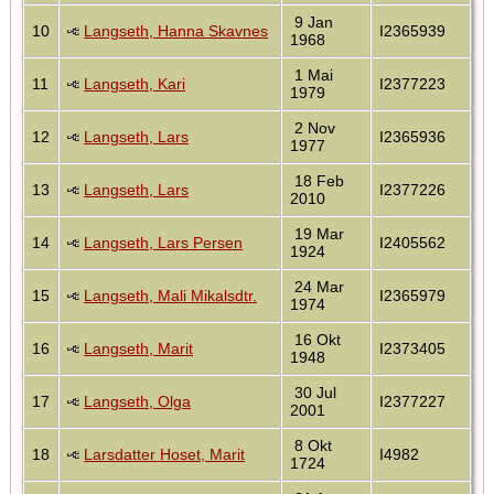
9 Jan
10
Langseth, Hanna Skavnes
I2365939
1968
1 Mai
11
Langseth, Kari
I2377223
1979
2 Nov
12
Langseth, Lars
I2365936
1977
18 Feb
13
Langseth, Lars
I2377226
2010
19 Mar
14
Langseth, Lars Persen
I2405562
1924
24 Mar
15
Langseth, Mali Mikalsdtr.
I2365979
1974
16 Okt
16
Langseth, Marit
I2373405
1948
30 Jul
17
Langseth, Olga
I2377227
2001
8 Okt
18
Larsdatter Hoset, Marit
I4982
1724