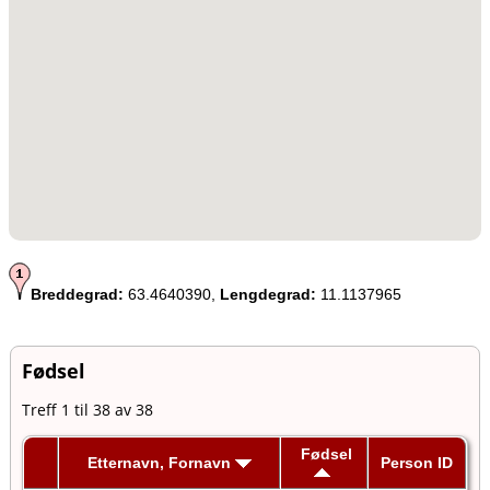
Breddegrad:
63.4640390,
Lengdegrad:
11.1137965
Fødsel
Treff 1 til 38 av 38
Fødsel
Etternavn, Fornavn
Person ID