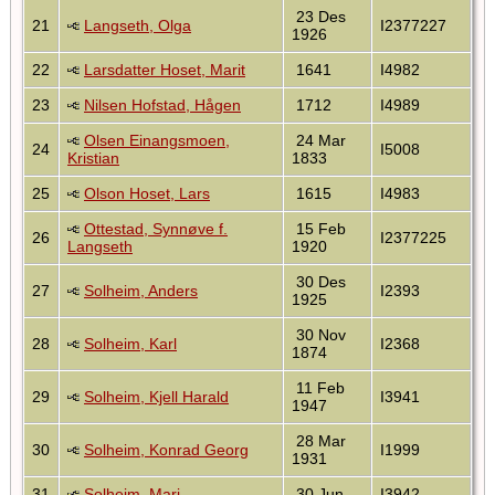
23 Des
21
Langseth, Olga
I2377227
1926
22
Larsdatter Hoset, Marit
1641
I4982
23
Nilsen Hofstad, Hågen
1712
I4989
Olsen Einangsmoen,
24 Mar
24
I5008
Kristian
1833
25
Olson Hoset, Lars
1615
I4983
Ottestad, Synnøve f.
15 Feb
26
I2377225
Langseth
1920
30 Des
27
Solheim, Anders
I2393
1925
30 Nov
28
Solheim, Karl
I2368
1874
11 Feb
29
Solheim, Kjell Harald
I3941
1947
28 Mar
30
Solheim, Konrad Georg
I1999
1931
31
Solheim, Mari
30 Jun
I3942