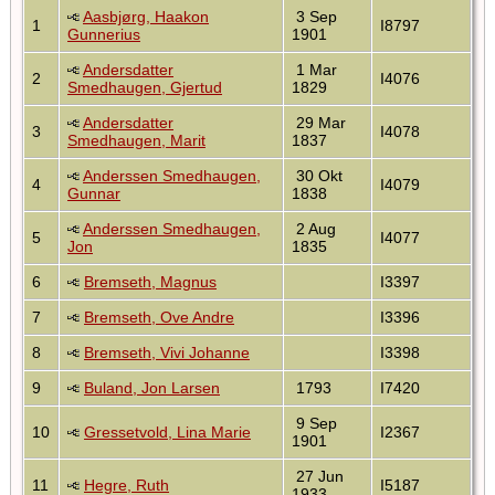
Aasbjørg, Haakon
3 Sep
1
I8797
Gunnerius
1901
Andersdatter
1 Mar
2
I4076
Smedhaugen, Gjertud
1829
Andersdatter
29 Mar
3
I4078
Smedhaugen, Marit
1837
Anderssen Smedhaugen,
30 Okt
4
I4079
Gunnar
1838
Anderssen Smedhaugen,
2 Aug
5
I4077
Jon
1835
6
Bremseth, Magnus
I3397
7
Bremseth, Ove Andre
I3396
8
Bremseth, Vivi Johanne
I3398
9
Buland, Jon Larsen
1793
I7420
9 Sep
10
Gressetvold, Lina Marie
I2367
1901
27 Jun
11
Hegre, Ruth
I5187
1933