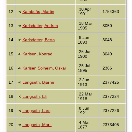
30 Apr
12
Kambuås, Martin
I1754363
1901
18 Mar
13
Karlsdatter, Andrea
I3050
1905
8 Jan
14
Karlsdatter, Berta
I3048
1893
25 Jun
15
Karlsen, Konrad
I3049
1900
25 Jul
16
Karlsen Solheim, Oskar
I2366
1895
2 Jun
17
Langseth, Bjarne
I2377425
1913
22 Mar
18
Langseth, Eli
I2377224
1918
8 Jun
19
Langseth, Lars
I2377226
1921
4 Mar
20
Langseth, Marit
I2373405
1877