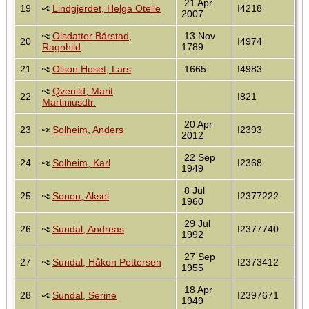
21 Apr
19
Lindgjerdet, Helga Otelie
I4218
2007
Olsdatter Bårstad,
13 Nov
20
I4974
Ragnhild
1789
21
Olson Hoset, Lars
1665
I4983
Qvenild, Marit
22
I821
Martiniusdtr.
20 Apr
23
Solheim, Anders
I2393
2012
22 Sep
24
Solheim, Karl
I2368
1949
8 Jul
25
Sonen, Aksel
I2377222
1960
29 Jul
26
Sundal, Andreas
I2377740
1992
27 Sep
27
Sundal, Håkon Pettersen
I2373412
1955
18 Apr
28
Sundal, Serine
I2397671
1949