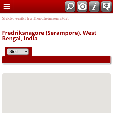
Slektsoversikt fra Trondheimsområdet
Fredriksnagore (Serampore), West
Bengal, India