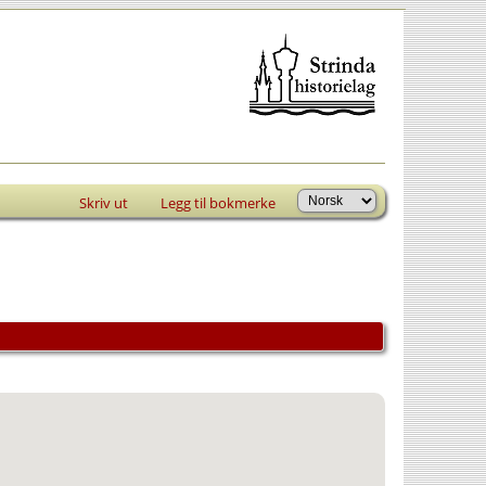
Skriv ut
Legg til bokmerke