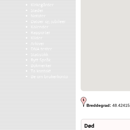
Kirkegårder
Steder
Notater
Datoer og jubileer
Kalender
Rapporter
Kilder
Arkiver
DNA tester
Statistikk
Bytt Språk
Bokmerker
Ta kontakt
Be om brukerkonto
Breddegrad:
48.42415
Død