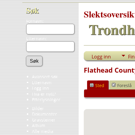
Søk
Slektsoversik
Fornavn:
Trondh
Etternavn:
Logg inn
Fi
Flathead Count
Avansert søk
Etternavn
Sted
Foreslå
Logg inn
Hva er nytt?
Etterlysninger
Bilder
Dokumenter
Gravsteiner
Album
Alle media