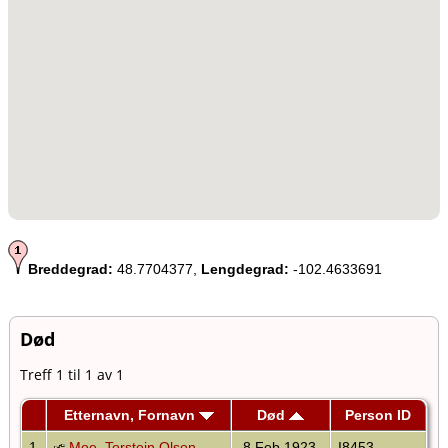
Breddegrad:
48.7704377,
Lengdegrad:
-102.4633691
Død
Treff 1 til 1 av 1
Etternavn, Fornavn
Død
Person ID
1
Moe, Torstein Olson
8 Feb 1923
I8453