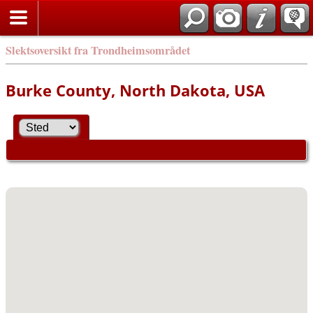
Slektsoversikt fra Trondheimsområdet
Burke County, North Dakota, USA