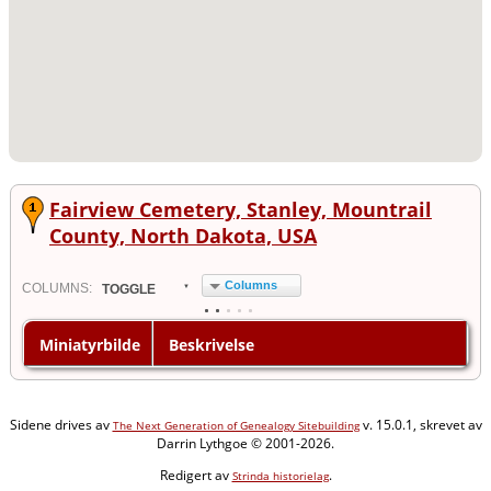
Fairview Cemetery, Stanley, Mountrail
County, North Dakota, USA
Columns
COL
UMN
S:
TOGGLE
Miniatyrbilde
Beskrivelse
Sidene drives av
v. 15.0.1, skrevet av
The Next Generation of Genealogy Sitebuilding
Darrin Lythgoe © 2001-2026.
Redigert av
.
Strinda historielag