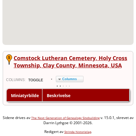
Comstock Lutheran Cemetery, Holy Cross
Township, Clay County, Minnesota, USA
Columns
COL
UMN
S:
TOGGLE
Miniatyrbilde
Beskrivelse
Sidene drives av
v. 15.0.1, skrevet av
The Next Generation of Genealogy Sitebuilding
Darrin Lythgoe © 2001-2026.
Redigert av
.
Strinda historielag