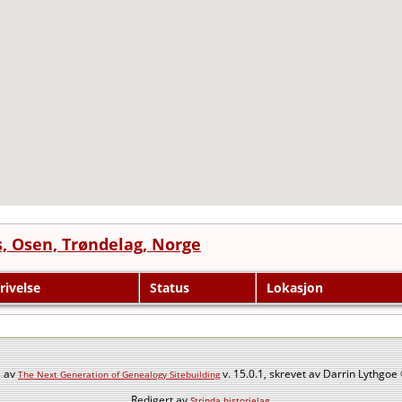
, Osen, Trøndelag, Norge
rivelse
Status
Lokasjon
s av
v. 15.0.1, skrevet av Darrin Lythgo
The Next Generation of Genealogy Sitebuilding
Redigert av
.
Strinda historielag