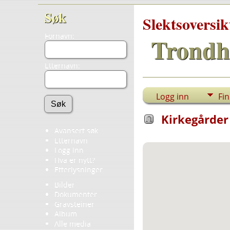
Søk
Slektsoversik
Fornavn:
Trondh
Etternavn:
Logg inn
Fi
Kirkegårder 
Avansert søk
Etternavn
Logg inn
Hva er nytt?
Etterlysninger
Bilder
Dokumenter
Gravsteiner
Album
Alle media