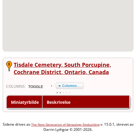
Tisdale Cemetery, South Porcupine,
Cochrane District, Ontario, Canada
Columns
COL
UMN
S:
TOGGLE
Miniatyrbilde
Beskrivelse
Sidene drives av
v. 15.0.1, skrevet av
The Next Generation of Genealogy Sitebuilding
Darrin Lythgoe © 2001-2026.