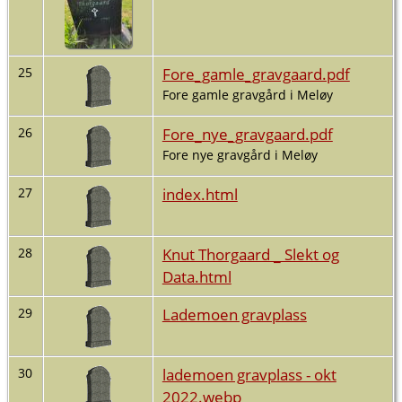
Fore_gamle_gravgaard.pdf
25
Fore gamle gravgård i Meløy
Fore_nye_gravgaard.pdf
26
Fore nye gravgård i Meløy
index.html
27
Knut Thorgaard _ Slekt og
28
Data.html
Lademoen gravplass
29
lademoen gravplass - okt
30
2022.webp