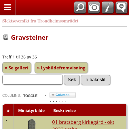
Slektsoversikt fra Trondheimsområdet
Gravsteiner
Treff 1 til 36 av 36
» Se galleri
» Lysbildefremvisning
Columns
COL
UMN
S:
TOGGLE
#
Miniatyrbilde
Beskrivelse
01 bratsberg kirkegård - okt
1
2022.webp