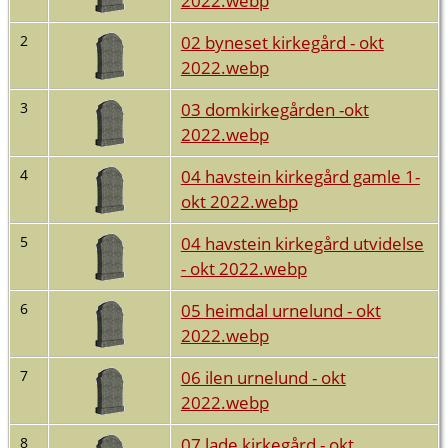
02 byneset kirkegård - okt
2
2022.webp
03 domkirkegården -okt
3
2022.webp
04 havstein kirkegård gamle 1-
4
okt 2022.webp
04 havstein kirkegård utvidelse
5
- okt 2022.webp
05 heimdal urnelund - okt
6
2022.webp
06 ilen urnelund - okt
7
2022.webp
07 lade kirkegård - okt
8