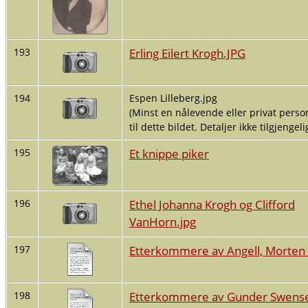
Erling Eilert Krogh.JPG
193
194
Espen Lilleberg.jpg
(Minst en nålevende eller privat person
til dette bildet. Detaljer ikke tilgjengelig
Et knippe piker
195
Ethel Johanna Krogh og Clifford
196
VanHorn.jpg
Etterkommere av Angell, Morten
197
Etterkommere av Gunder Swens
198