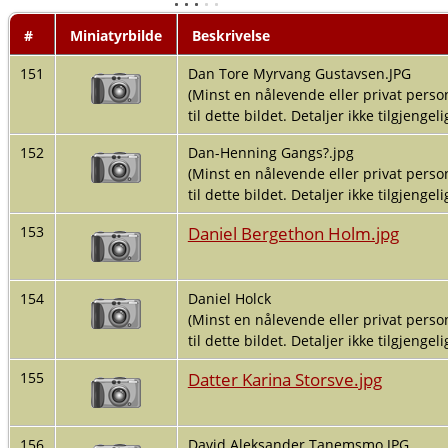
#
Miniatyrbilde
Beskrivelse
151
Dan Tore Myrvang Gustavsen.JPG
(Minst en nålevende eller privat person
til dette bildet. Detaljer ikke tilgjengelig
152
Dan-Henning Gangs?.jpg
(Minst en nålevende eller privat person
til dette bildet. Detaljer ikke tilgjengelig
Daniel Bergethon Holm.jpg
153
154
Daniel Holck
(Minst en nålevende eller privat person
til dette bildet. Detaljer ikke tilgjengelig
Datter Karina Storsve.jpg
155
156
David Aleksander Tanemsmo.JPG