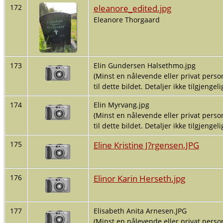
eleanore_edited.jpg
172
Eleanore Thorgaard
173
Elin Gundersen Halsethmo.jpg
(Minst en nålevende eller privat person
til dette bildet. Detaljer ikke tilgjengelig
174
Elin Myrvang.jpg
(Minst en nålevende eller privat person
til dette bildet. Detaljer ikke tilgjengelig
Eline Kristine J?rgensen.JPG
175
Elinor Karin Herseth.jpg
176
177
Elisabeth Anita Arnesen.JPG
(Minst en nålevende eller privat person