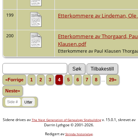
Etterkommere av Lindeman, Ole
199
Etterkommere av Thorgaard, Pau
200
Klausen.pdf
Etterkommere av Paul Klausen Thorga
«Forrige
1
2
3
4
5
6
7
8
...
29»
Neste»
Sidene drives av
v. 15.0.1, skrevet av
The Next Generation of Genealogy Sitebuilding
Darrin Lythgoe © 2001-2026.
Redigert av
.
Strinda historielag