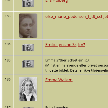
else_marie_pedersen_f_dt_schje
183
Emilie Jensine Skj?rv?
184
185
Emma S?ther Schjetlein.jpg
(Minst en nålevende eller privat person
til dette bildet. Detaljer ikke tilgjengelig
Emma Wallem
186
187
Erica Langdon