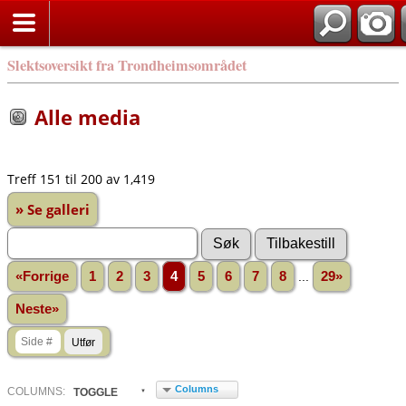
Slektsoversikt fra Trondheimsområdet
Alle media
Treff 151 til 200 av 1,419
» Se galleri
«Forrige
1
2
3
4
5
6
7
8
...
29»
Neste»
Columns
COL
UMN
S:
TOGGLE